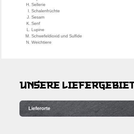
Sellerie
Schalenfrüchte
Sesam
Senf
Lupine
Schwefeldioxid und Sulfide
Weichtiere
UNSERE LIEFERGEBIE
Lieferorte
Ortschaft
Po