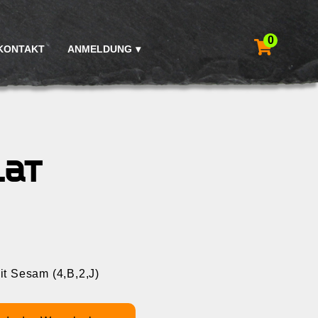
0
KONTAKT
ANMELDUNG
lat
mit Sesam (4,B,2,J)