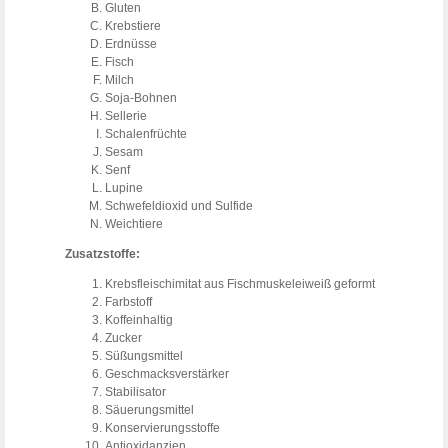
Gluten
Krebstiere
Erdnüsse
Fisch
Milch
Soja-Bohnen
Sellerie
Schalenfrüchte
Sesam
Senf
Lupine
Schwefeldioxid und Sulfide
Weichtiere
Zusatzstoffe:
Krebsfleischimitat aus Fischmuskeleiweiß geformt
Farbstoff
Koffeinhaltig
Zucker
Süßungsmittel
Geschmacksverstärker
Stabilisator
Säuerungsmittel
Konservierungsstoffe
Antioxidanzien