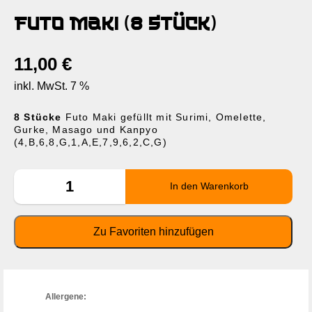
Futo Maki (8 Stück)
11,00
€
inkl. MwSt. 7 %
8 Stücke
Futo Maki gefüllt mit Surimi, Omelette,
Gurke, Masago und Kanpyo
(4,B,6,8,G,1,A,E,7,9,6,2,C,G)
Allergene: