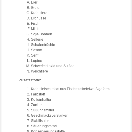
Eier
Gluten
Krebstiere
Erdnüsse
Fisch
Milch
Soja-Bohnen
Sellerie
Schalenfrüchte
Sesam
Senf
Lupine
Schwefeldioxid und Sulfide
Weichtiere
Zusatzstoffe:
Krebsfleischimitat aus Fischmuskeleiweiß geformt
Farbstoff
Koffeinhaltig
Zucker
Süßungsmittel
Geschmacksverstärker
Stabilisator
Säuerungsmittel
Konservierungsstoffe