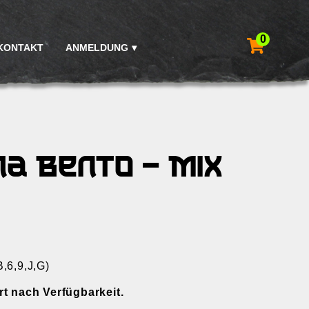
0
KONTAKT
ANMELDUNG
a Bento – Mix
B,6,9,J,G)
ert nach Verfügbarkeit.