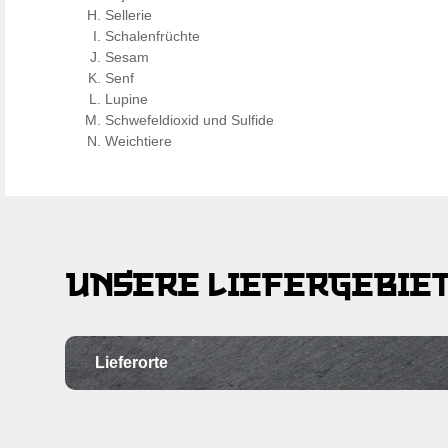
Sellerie
Schalenfrüchte
Sesam
Senf
Lupine
Schwefeldioxid und Sulfide
Weichtiere
UNSERE LIEFERGEBIE
Lieferorte
Ortschaft
Po