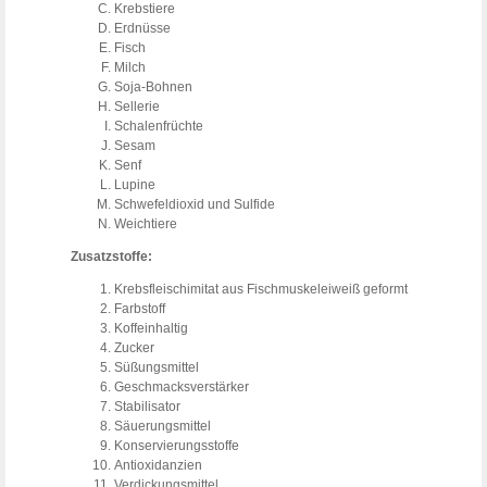
Krebstiere
Erdnüsse
Fisch
Milch
Soja-Bohnen
Sellerie
Schalenfrüchte
Sesam
Senf
Lupine
Schwefeldioxid und Sulfide
Weichtiere
Zusatzstoffe:
Krebsfleischimitat aus Fischmuskeleiweiß geformt
Farbstoff
Koffeinhaltig
Zucker
Süßungsmittel
Geschmacksverstärker
Stabilisator
Säuerungsmittel
Konservierungsstoffe
Antioxidanzien
Verdickungsmittel