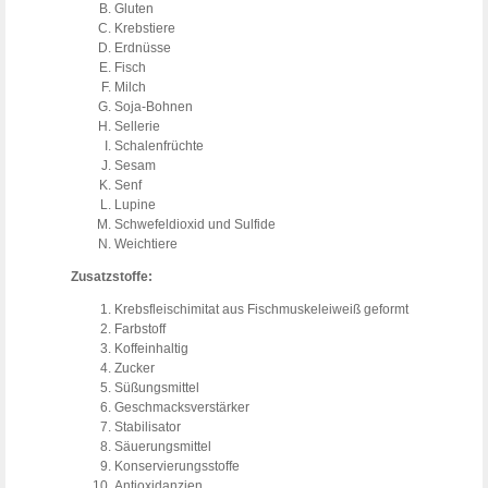
Gluten
Krebstiere
Erdnüsse
Fisch
Milch
Soja-Bohnen
Sellerie
Schalenfrüchte
Sesam
Senf
Lupine
Schwefeldioxid und Sulfide
Weichtiere
Zusatzstoffe:
Krebsfleischimitat aus Fischmuskeleiweiß geformt
Farbstoff
Koffeinhaltig
Zucker
Süßungsmittel
Geschmacksverstärker
Stabilisator
Säuerungsmittel
Konservierungsstoffe
Antioxidanzien