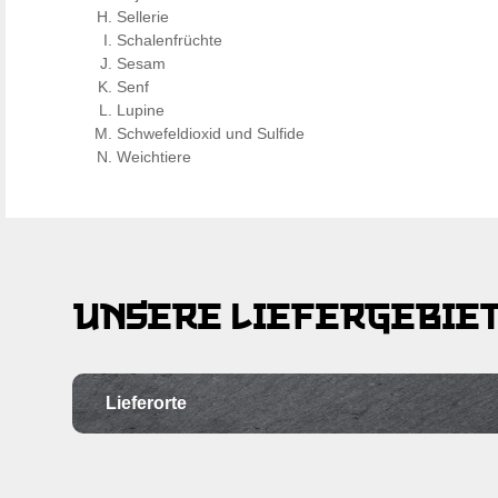
Sellerie
Schalenfrüchte
Sesam
Senf
Lupine
Schwefeldioxid und Sulfide
Weichtiere
UNSERE LIEFERGEBIE
Lieferorte
Ortschaft
Po