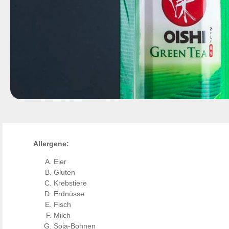
Allergene:
Eier
Gluten
Krebstiere
Erdnüsse
Fisch
Milch
Soja-Bohnen