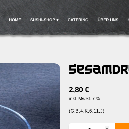
HOME
SUSHI-SHOP
CATERING
ÜBER UNS
Sesamdr
2,80
€
inkl. MwSt. 7 %
(G,B,4,K,6,11,J)