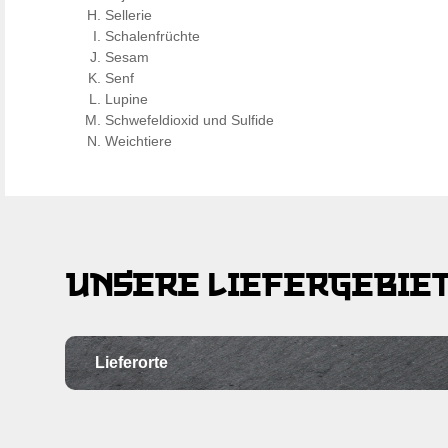
Sellerie
Schalenfrüchte
Sesam
Senf
Lupine
Schwefeldioxid und Sulfide
Weichtiere
UNSERE LIEFERGEBIE
Lieferorte
Ortschaft
Po