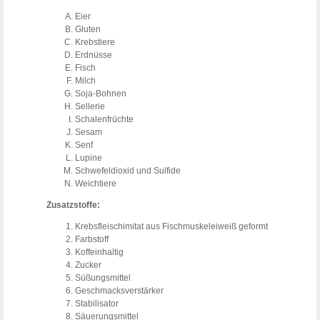
Eier
Gluten
Krebstiere
Erdnüsse
Fisch
Milch
Soja-Bohnen
Sellerie
Schalenfrüchte
Sesam
Senf
Lupine
Schwefeldioxid und Sulfide
Weichtiere
Zusatzstoffe:
Krebsfleischimitat aus Fischmuskeleiweiß geformt
Farbstoff
Koffeinhaltig
Zucker
Süßungsmittel
Geschmacksverstärker
Stabilisator
Säuerungsmittel