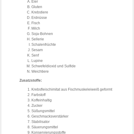
Eier
Gluten
Krebstiere
Erdnüsse
Fisch
Milch
Soja-Bohnen
Sellerie
Schalenfrüchte
Sesam
Senf
Lupine
Schwefeldioxid und Sulfide
Weichtiere
Zusatzstoffe:
Krebsfleischimitat aus Fischmuskeleiweiß geformt
Farbstoff
Koffeinhaltig
Zucker
Süßungsmittel
Geschmacksverstärker
Stabilisator
Säuerungsmittel
Konservierungsstoffe