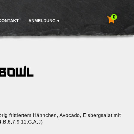
0
KONTAKT
ANMELDUNG
 Bowl
rig frittiertem Hähnchen, Avocado, Eisbergsalat mit
,B,6,7,9,11,G,A,J)