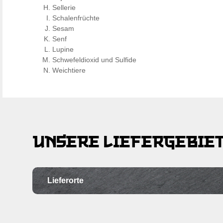
Sellerie
Schalenfrüchte
Sesam
Senf
Lupine
Schwefeldioxid und Sulfide
Weichtiere
UNSERE LIEFERGEBIE
Lieferorte
Ortschaft
Po