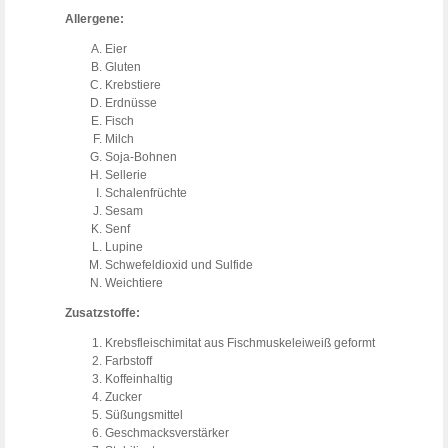
Allergene:
Eier
Gluten
Krebstiere
Erdnüsse
Fisch
Milch
Soja-Bohnen
Sellerie
Schalenfrüchte
Sesam
Senf
Lupine
Schwefeldioxid und Sulfide
Weichtiere
Zusatzstoffe:
Krebsfleischimitat aus Fischmuskeleiweiß geformt
Farbstoff
Koffeinhaltig
Zucker
Süßungsmittel
Geschmacksverstärker