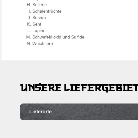
Sellerie
Schalenfrüchte
Sesam
Senf
Lupine
Schwefeldioxid und Sulfide
Weichtiere
UNSERE LIEFERGEBIE
Lieferorte
Ortschaft
Po