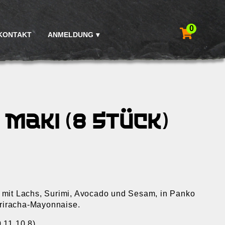
0
KONTAKT
ANMELDUNG
 Maki (8 Stück)
t mit Lachs, Surimi, Avocado und Sesam, in Panko
 Sriracha-Mayonnaise.
0,11,10,8)