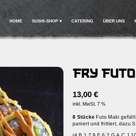
HOME
SUSHI-SHOP
CATERING
ÜBER UNS
Fry Futo
13,00
€
inkl. MwSt. 7 %
8 Stücke
Futo Maki gefüll
paniert und frittiert, dazu
(4,B,1,7,9,E,6,2,G,A,C,J,1